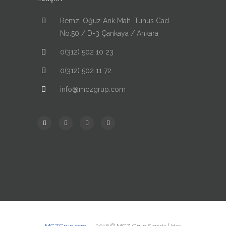
Remzi Oğuz Arık Mah. Tunus Cad.
No:50 / D-3 Çankaya / Ankara
0(312) 502 10 23
0(312) 502 11 72
info@mczgrup.com