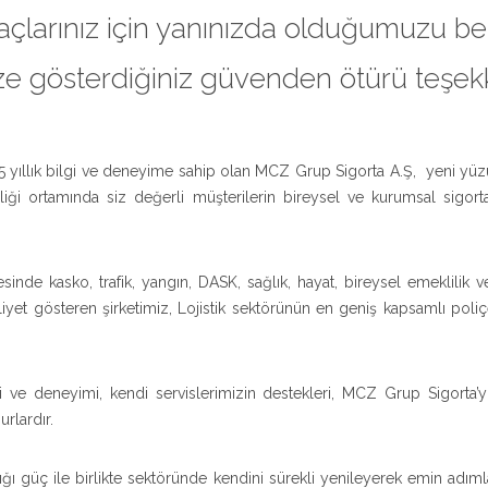
açlarınız için yanınızda olduğumuzu belir
ze gösterdiğiniz güvenden ötürü teşekk
5 yıllık bilgi ve deneyime sahip olan MCZ Grup Sigorta A.Ş, yeni yüzü
rliği ortamında siz değerli müşterilerin bireysel ve kurumsal sigor
de kasko, trafik, yangın, DASK, sağlık, hayat, bireysel emeklilik v
yet gösteren şirketimiz, Lojistik sektörünün en geniş kapsamlı poliçe
i ve deneyimi, kendi servislerimizin destekleri, MCZ Grup Sigorta
rlardır.
ı güç ile birlikte sektöründe kendini sürekli yenileyerek emin adımla