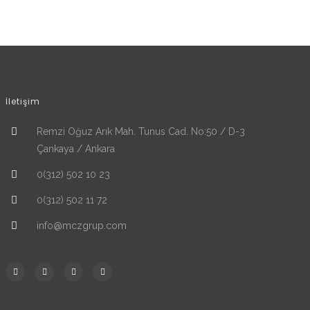
İletişim
Remzi Oğuz Arık Mah. Tunus Cad. No:50 / D-3
Çankaya / Ankara
0(312) 502 10 23
0(312) 502 11 72
info@mczgrup.com