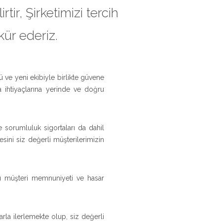
tir, Şirketimizi tercih
ür ederiz.
 ve yeni ekibiyle birlikte güvene
ta ihtiyaçlarına yerinde ve doğru
e sorumluluk sigortaları da dahil
sini siz değerli müşterilerimizin
’yı müşteri memnuniyeti ve hasar
rla ilerlemekte olup, siz değerli