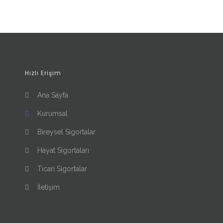
Hızlı Erişim
Ana Sayfa
Kurumsal
Bireysel Sigortalar
Hayat Sigortaları
Ticari Sigortalar
İletişim