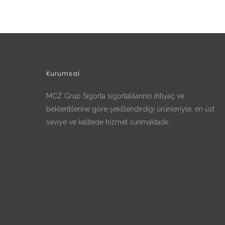
Kurumsal
MCZ Grup Sigorta sigortalılarının ihtiyaç ve
beklentilerine göre şekillendirdiği ürünleriyle, en üst
seviye ve kalitede hizmet sunmaktadır.