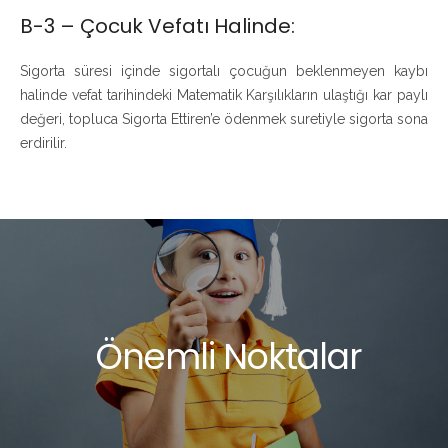
B-3 – Çocuk Vefatı Halinde:
Sigorta süresi içinde sigortalı çocuğun beklenmeyen kaybı
halinde vefat tarihindeki Matematik Karşılıkların ulaştığı kar paylı
değeri, topluca Sigorta Ettiren’e ödenmek suretiyle sigorta sona
erdirilir.
Önemli Noktalar