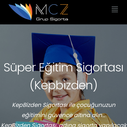
Süper Eğitim Sigortası
(Kepbizden)
KepBizden Sigortası ile çocuğunuzun
eğitimini güvence altına alın…
KepBizden Sigortası, adına sigorta yapılacak