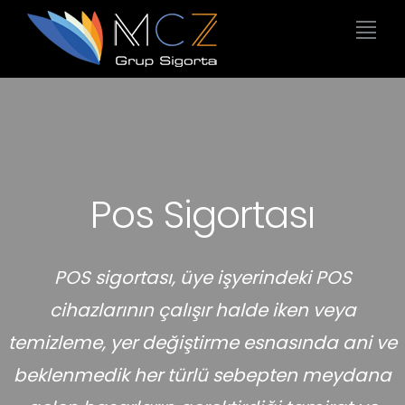
Pos Sigortası
POS sigortası, üye işyerindeki POS
cihazlarının çalışır halde iken veya
temizleme, yer değiştirme esnasında ani ve
beklenmedik her türlü sebepten meydana