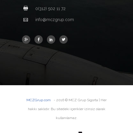
0(312) 502 11 72
info@mczgrup.com
MCZGrup.com
- 2016 © MCZ Grup Sigorta | Her
hakkı saklıdır. Bu sitedeki içerikler izinsiz olarak
kullanılamaz.