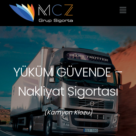
YÜKÜM GÜVENDE –
Nakliyat Sigortası
(Kamyon Klozu)