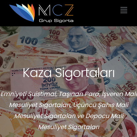
Kaza Sigortaları
Emniyeti Suistimal, Taşınan Para, İşveren Mali
Mesuliyet Sigortaları, Üçüncü Şahıs Mali
Mesuliyet Sigortaları ve Depocu Mali
Mesuliyet Sigortaları