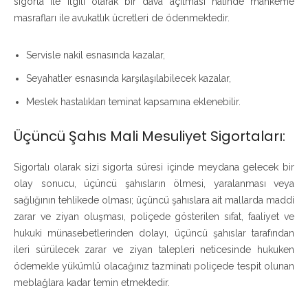
sigorta ile ilgili olarak bir dava açılması halinde mahkeme
masrafları ile avukatlık ücretleri de ödenmektedir.
Servisle nakil esnasında kazalar,
Seyahatler esnasında karşılaşılabilecek kazalar,
Meslek hastalıkları teminat kapsamına eklenebilir.
Üçüncü Şahıs Mali Mesuliyet Sigortaları:
Sigortalı olarak sizi sigorta süresi içinde meydana gelecek bir
olay sonucu, üçüncü şahısların ölmesi, yaralanması veya
sağlığının tehlikede olması; üçüncü şahıslara ait mallarda maddi
zarar ve ziyan oluşması, poliçede gösterilen sıfat, faaliyet ve
hukuki münasebetlerinden dolayı, üçüncü şahıslar tarafından
ileri sürülecek zarar ve ziyan talepleri neticesinde hukuken
ödemekle yükümlü olacağınız tazminatı poliçede tespit olunan
meblağlara kadar temin etmektedir.