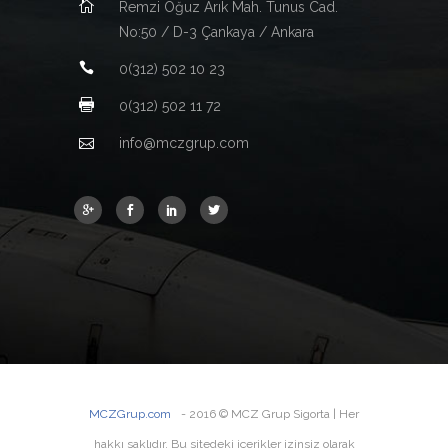
Remzi Oğuz Arık Mah. Tunus Cad.
No:50 / D-3 Çankaya / Ankara
0(312) 502 10 23
0(312) 502 11 72
info@mczgrup.com
MCZGrup.com
- 2016 © MCZ Grup Sigorta | Her
hakkı saklıdır. Bu sitedeki içerikler izinsiz olarak