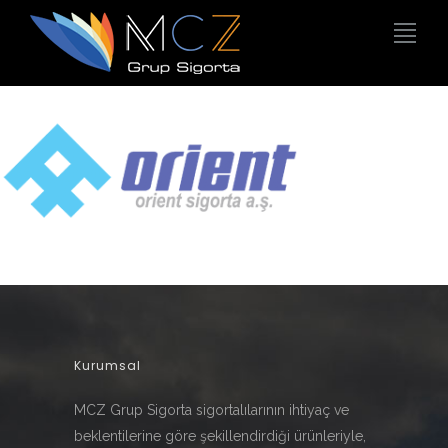
Kurumsal
MCZ Grup Sigorta sigortalılarının ihtiyaç ve
beklentilerine göre şekillendirdiği ürünleriyle,