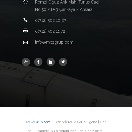
Remzi Oğuz Arık Mah. Tunus Cad.
No:50 / D-3 Çankaya / Ankara
0(312) 502 10 23
0(312) 502 11 72
info@mczgrup.com
MCZGrup.com
- 2016 © MCZ Grup Sigorta | Her
hakkı saklıdır. Bu sitedeki içerikler izinsiz olarak