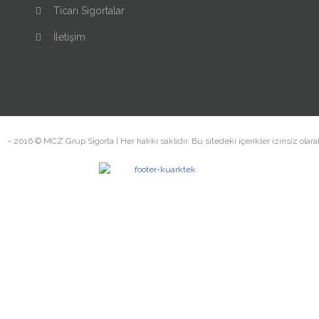
Ticari Sigortalar
İletişim
m
- 2016 © MCZ Grup Sigorta | Her hakkı saklıdır. Bu sitedeki içerikler izinsiz olar