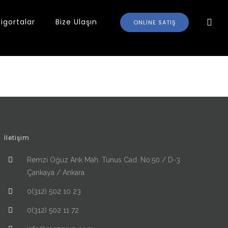
Sigortalar
Bize Ulaşın
ONLINE SATIŞ
İletişim
Remzi Oğuz Arık Mah. Tunus Cad. No:50 / D-3
Çankaya / Ankara
0(312) 502 10 23
0(312) 502 11 72