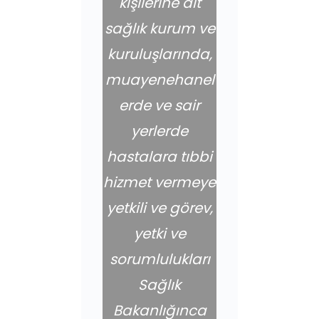
kişilerine ait
sağlık kurum ve
kuruluşlarında,
muayenehanel
erde ve sair
yerlerde
hastalara tıbbi
hizmet vermeye
yetkili ve görev,
yetki ve
sorumlulukları
Sağlık
Bakanlığınca