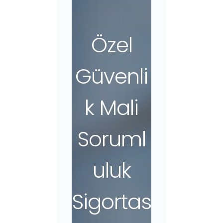
Özel
Güvenli
k Mali
Soruml
uluk
Sigortas