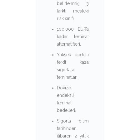
belirlenmiş 3
farklı mesleki
risk sınıfı,
100.000 EUR’a
kadar teminat
alternatifleri,
Yüksek bedelli
ferdi kaza
sigortası
teminatları,
Dövize
endeksli
teminat
bedelleri,
Sigorta bitim
tarihinden
itibaren 2 yıllık