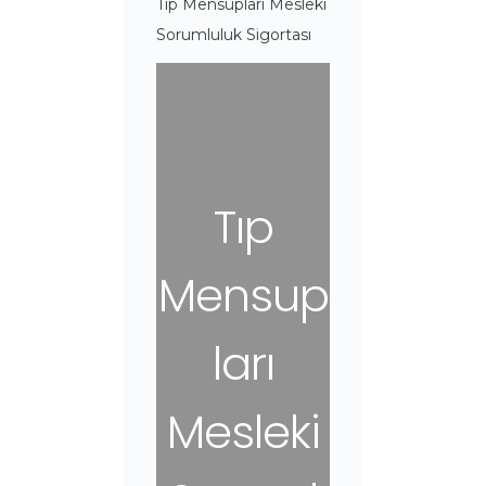
Tıp Mensupları Mesleki
Sorumluluk Sigortası
Tıp
Mensup
ları
Mesleki