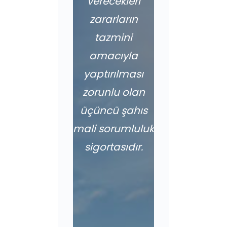
verecekleri
zararların
tazmini
amacıyla
yaptırılması
zorunlu olan
üçüncü şahıs
mali sorumluluk
sigortasıdır.