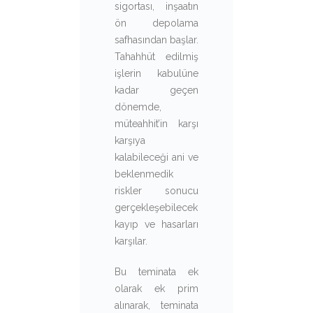
sigortası, inşaatın
ön depolama
safhasından başlar.
Tahahhüt edilmiş
işlerin kabulüne
kadar geçen
dönemde,
müteahhit’in karşı
karşıya
kalabileceği ani ve
beklenmedik
riskler sonucu
gerçekleşebilecek
kayıp ve hasarları
karşılar.
Bu teminata ek
olarak ek prim
alınarak, teminata