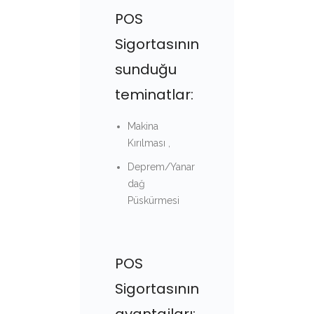
POS
Sigortasının
sunduğu
teminatlar:
Makina
Kırılması ,
Deprem/Yanar
dağ
Püskürmesi
POS
Sigortasının
avantajları: