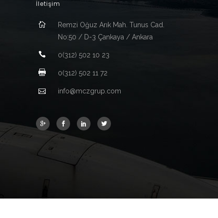
İletişim
Remzi Oğuz Arık Mah. Tunus Cad.
No:50 / D-3 Çankaya / Ankara
0(312) 502 10 23
0(312) 502 11 72
info@mczgrup.com