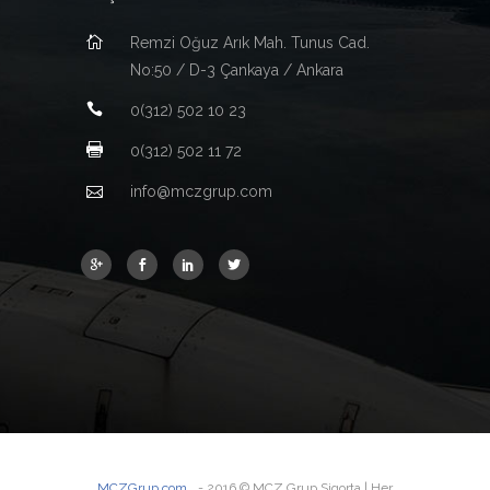
Remzi Oğuz Arık Mah. Tunus Cad.
No:50 / D-3 Çankaya / Ankara
0(312) 502 10 23
0(312) 502 11 72
info@mczgrup.com
MCZGrup.com
- 2016 © MCZ Grup Sigorta | Her