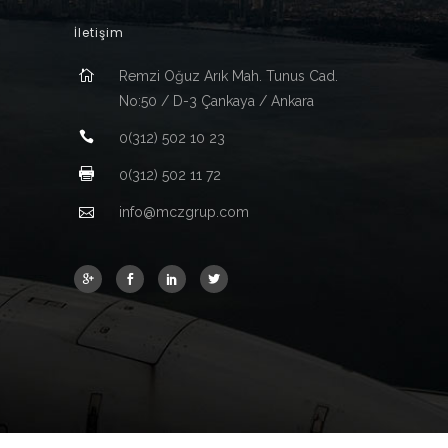
İletişim
Remzi Oğuz Arık Mah. Tunus Cad.
No:50 / D-3 Çankaya / Ankara
0(312) 502 10 23
0(312) 502 11 72
info@mczgrup.com