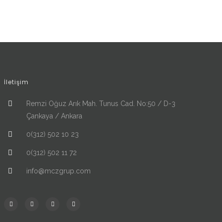
İletişim
Remzi Oğuz Arık Mah. Tunus Cad. No:50 / D-3
Çankaya / Ankara
0(312) 502 10 23
0(312) 502 11 72
info@mczgrup.com