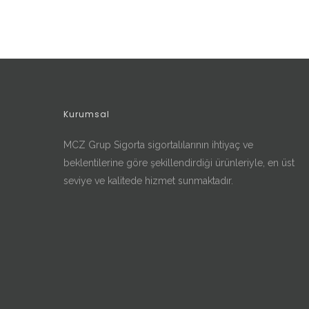
Kurumsal
MCZ Grup Sigorta sigortalılarının ihtiyaç ve
beklentilerine göre şekillendirdiği ürünleriyle, en üst
seviye ve kalitede hizmet sunmaktadır.