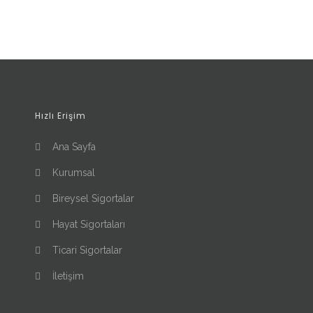
Hızlı Erişim
Ana Sayfa
Kurumsal
Bireysel Sigortalar
Hayat Sigortaları
Ticari Sigortalar
İletişim